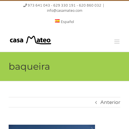
Saltar
973 641 043 - 629 330 191 - 620 860 032
|
al
info@casamateo.com
contenido
Español
baqueira
Anterior