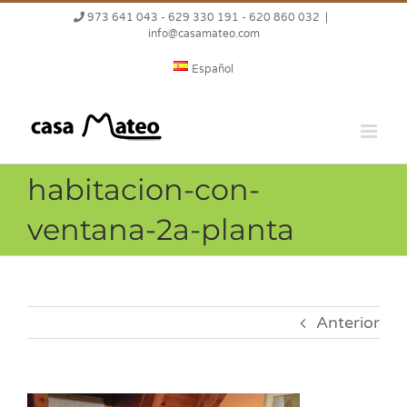
Saltar
973 641 043 - 629 330 191 - 620 860 032
|
al
info@casamateo.com
contenido
Español
habitacion-con-
ventana-2a-planta
Anterior