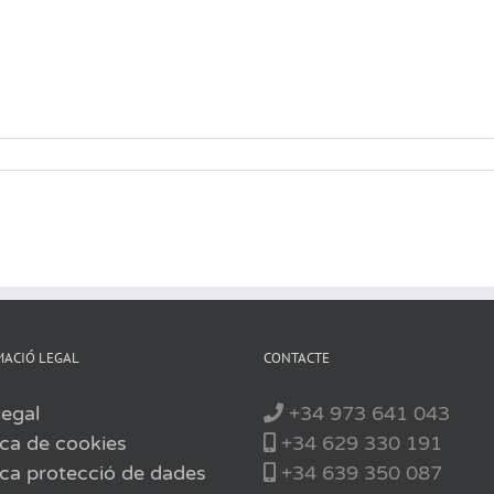
ACIÓ LEGAL
CONTACTE
legal
+34 973 641 043
ica de cookies
+34 629 330 191
ica protecció de dades
+34 639 350 087