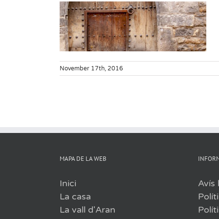
November 17th, 2016
MAPA DE LA WEB
INFORM
Inici
Avís 
La casa
Polít
La vall d'Aran
Polít