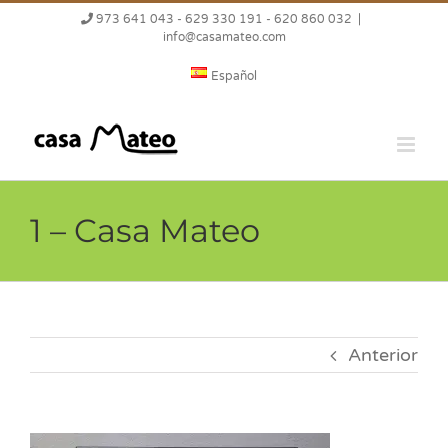
Saltar
973 641 043 - 629 330 191 - 620 860 032
|
al
info@casamateo.com
contenido
Español
1 – Casa Mateo
Anterior