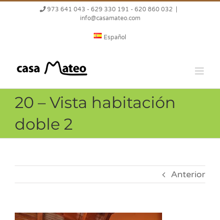
Saltar
973 641 043 - 629 330 191 - 620 860 032
|
al
info@casamateo.com
contenido
Español
20 – Vista habitación
doble 2
Anterior