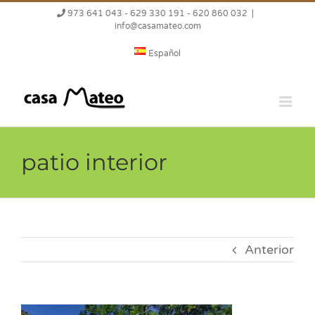
Saltar
973 641 043 - 629 330 191 - 620 860 032
|
al
info@casamateo.com
contenido
Español
patio interior
Anterior