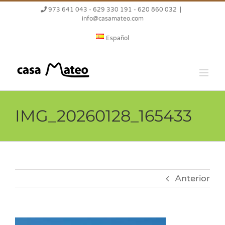
Saltar
973 641 043 - 629 330 191 - 620 860 032
|
al
info@casamateo.com
contenido
Español
IMG_20260128_165433
Anterior