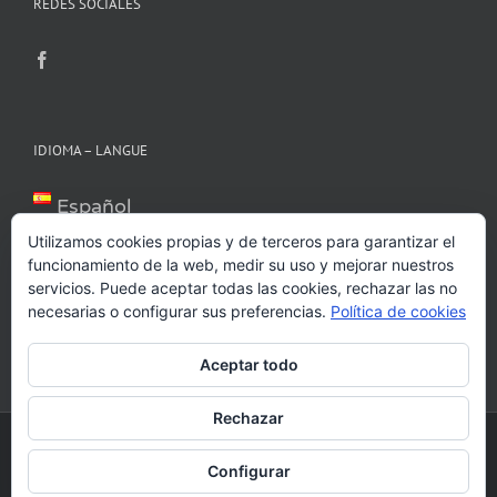
REDES SOCIALES
IDIOMA – LANGUE
Español
Català
Utilizamos cookies propias y de terceros para garantizar el
Français
funcionamiento de la web, medir su uso y mejorar nuestros
servicios. Puede aceptar todas las cookies, rechazar las no
English
necesarias o configurar sus preferencias.
Política de cookies
Aceptar todo
Rechazar
2016
indexDesarrollo
Configurar
Facebook