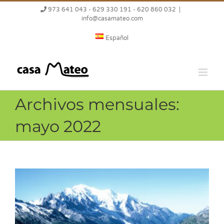
Saltar
973 641 043 - 629 330 191 - 620 860 032
|
al
info@casamateo.com
contenido
Español
Archivos mensuales:
mayo 2022