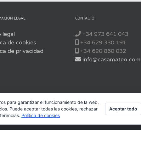
MACIÓN LEGAL
CONTACTO
 legal
+34 973 641 043
ica de cookies
+34 629 330 191
ica de privacidad
+34 620 860 032
info@casamateo.com
ros para garantizar el funcionamiento de la web,
Aceptar todo
cios. Puede aceptar todas las cookies, rechazar
eferencias.
Política de cookies