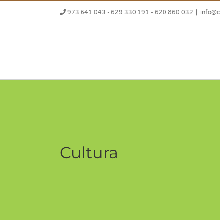
Saltar
973 641 043 - 629 330 191 - 620 860 032
|
info@
al
contenido
Cultura