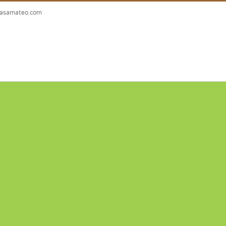
casamateo.com
Inicio
La casa
El Valle de Arán
Actividades
Ta