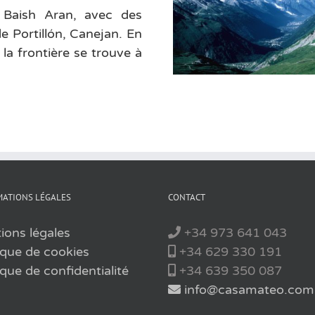
 Baish Aran, avec des
e Portillón, Canejan. En
 la frontière se trouve à
ATIONS LÉGALES
CONTACT
ions légales
+34 973 641 043
ique de cookies
+34 629 330 191
ique de confidentialité
+34 639 350 087
info@casamateo.com