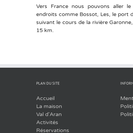
Vers France nous pouvons aller le
endroits comme Bossot, Les, le port d
suivant le cours de la rivière Garonne,
15 km.
PLAN DU SITE
INFORM
Accueil
Ment
La maison
Polit
Val d'Aran
Polit
Activités
Réservations