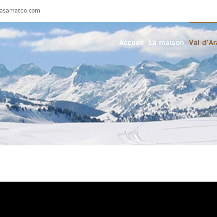
casamateo.com
Accueil
La maison
Val d’A